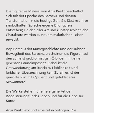
Die figurative Malerei von Anja Kreitz beschäftigt
sich mit der Epoche des Barocks und dessen
Transformation in die heutige Zeit. Sie lässt mit ihrer
symbolhaften Sprache eigene Bildfiguren
entstehen; Helden aller Art und kunstgeschichtliche
Charaktere werden zu neuem malerischen Leben
erweckt.
Inspiriert aus der Kunstgeschichte und der kühnen
Bewegtheit des Barocks, erscheinen die Figuren auf
den zumeist großformatigen Ölbildern mit einer
gewissen Grundimposanz. Dabei ist die
Gratwanderung am Rande zu Lieblichkeit und
farblicher Überzeichnung kein Zufall, es ist der
gewollte Flirt mit Opulenz und gefühlstiefer
Schwärmerei.
Die Werke stehen für eine eigene Art der
Begeisterung für das Leben und für die Liebe zur
Kunst.
Anja Kreitz lebt und arbeitet in Solingen. Die
verschiedenen Stationen der künstlerischen
Ausbildung haben in der Familie begonnen, führte
zur École des Beaux Arts in Paris, zum Bachelor-
Abschluss für Malerei als Meisterschülerin an der