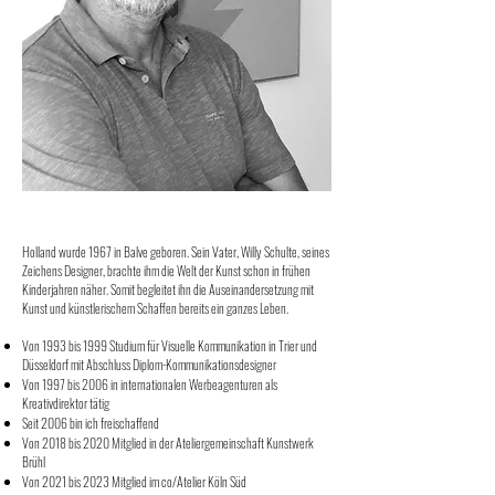
Holland wurde 1967 in Balve geboren. Sein Vater, Willy Schulte, seines
Zeichens Designer, brachte ihm die Welt der Kunst schon in frühen
Kinderjahren näher. Somit begleitet ihn die Auseinandersetzung mit
Kunst und künstlerischem Schaffen bereits ein ganzes Leben.
​Von 1993 bis 1999 Studium für Visuelle Kommunikation in Trier und
Düsseldorf mit Abschluss Diplom-Kommunikationsdesigner
Von 1997 bis 2006 in internationalen Werbeagenturen als
Kreativdirektor tätig
Seit 2006 bin ich freischaffend
​Von 2018 bis 2020 Mitglied in der Ateliergemeinschaft Kunstwerk
Brühl
Von 2021 bis 2023 Mitglied im co/Atelier Köln Süd