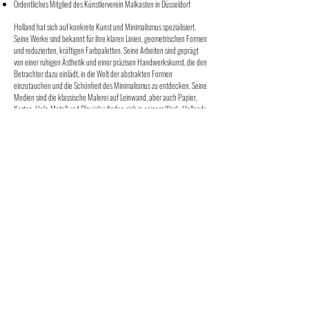
Ordentliches Mitglied des Künstlerverein Malkasten in Düsseldorf
Holland hat sich auf konkrete Kunst und Minimalismus spezialisiert.
Seine Werke sind bekannt für ihre klaren Linien, geometrischen Formen
und reduzierten, kräftigen Farbpaletten. Seine Arbeiten sind geprägt
von einer ruhigen Ästhetik und einer präzisen Handwerkskunst, die den
Betrachter dazu einlädt, in die Welt der abstrakten Formen
einzutauchen und die Schönheit des Minimalismus zu entdecken. Seine
Medien sind die klassische Malerei auf Leinwand, aber auch Papier,
Karton, Holz, Metall und Plexiglas finden sich in seinem Werk. Hollands
Werk hat bereits international Beachtung gefunden.
Hier
geht es zur Website von Meinolf Jan Holland.