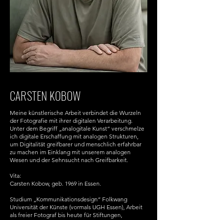
CARSTEN KOBOW
Meine künstlerische Arbeit verbindet die Wurzeln
der Fotografie mit ihrer digitalen Verarbeitung.
Unter dem Begriff „analogitale Kunst“ verschmelze
ich digitale Erschaffung mit analogen Strukturen,
um Digitalität greifbarer und menschlich erfahrbar
zu machen im Einklang mit unserem analogen
Wesen und der Sehnsucht nach Greifbarkeit.
Vita:
Carsten Kobow, geb. 1969 in Essen.
Studium „Kommunikationsdesign“ Folkwang
Universität der Künste (vormals UGH Essen), Arbeit
als freier Fotograf bis heute für Stiftungen,