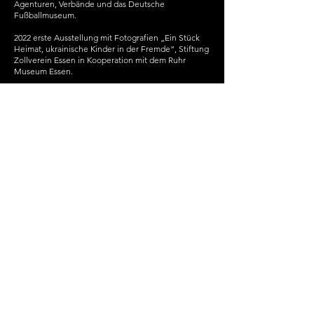
Agenturen, Verbände und das Deutsche
Fußballmuseum.
2022 erste Ausstellung mit Fotografien „Ein Stück
Heimat, ukrainische Kinder in der Fremde“, Stiftung
Zollverein Essen in Kooperation mit dem Ruhr
Museum Essen.
Website: carstenkobow.com
Cookies
Impressum
Datenschutz
© 2024 SPITZBART & BRACKE